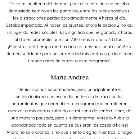
programa estarás acompañado de personas con
“Hice mi auditoría del tiempo y me di cuenta de que pasaba
metas similares para motivarte, hacer Networking
demasiado tiempo en las pantallas, entre las redes sociales y
y celebrar juntos las victorias.
las distracciones perdía aproximadamente 4 horas al día.
Estaba impactada. Al hacer los ajustes, ahora le dedico 2 horas,
incluyendo redes sociales. Eso significa que he ganado 2 horas
al día en promedio, que son 730 horas al año o 30 días.
¡Maestros del Tiempo me ha dado un mes adicional al año! Es
tiempo suficiente para hacer realidad mis metas y yo lo estaba
tirando antes de entrar a este programa”.
María Andrea
“Tenía muchos saboteadores, pero principalmente el
perfeccionismo que escondía un terror de fracasar, las
herramientas que aprendí en tu programa me permitieron
avanzar a mis metas saliendo de mi zona de confort, claro, de
una manera pausada, pero sin detenerme ¡Antes lo hubiera
abandonado todo en cuanto se pusieran las cosas difíciles!
Ahora no solo avanzo, sino que siento alegría mientras lo hago.