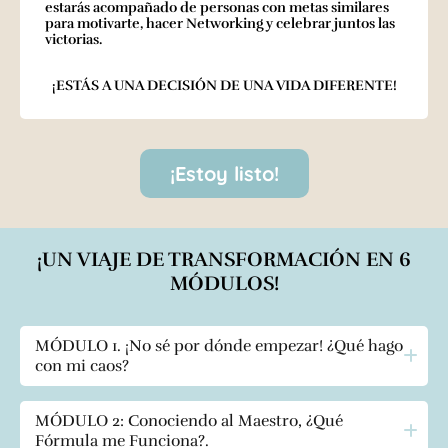
estarás acompañado de personas con metas similares
para motivarte, hacer Networking y celebrar juntos las
victorias.
¡ESTÁS A UNA DECISIÓN DE UNA VIDA DIFERENTE!
¡Estoy listo!
¡UN VIAJE DE TRANSFORMACIÓN EN 6
MÓDULOS!
MÓDULO 1. ¡No sé por dónde empezar! ¿Qué hago
con mi caos?
Explorarás las estrategias esenciales para abordar
MÓDULO 2: Conociendo al Maestro, ¿Qué
el caos y la falta de dirección en tu vida.
Fórmula me Funciona?.