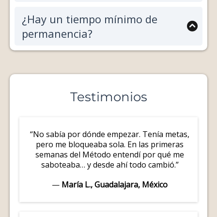
La inversión mensual es de 25 USD o anual 250
¿Hay un tiempo mínimo de
USD recibiendo dos meses gratis.
permanencia?
Puedes realizar el pago con tarjeta. Los detalles
completos se comparten una vez que completes
tu formulario de aplicación.
No, puedes cancelar en cualquier momento.
Sin embargo, se recomienda permanecer al
menos 3 meses para consolidar los resultados y
vivir una transformación real y sostenible.
Testimonios
“No sabía por dónde empezar. Tenía metas,
pero me bloqueaba sola. En las primeras
semanas del Método entendí por qué me
saboteaba… y desde ahí todo cambió.”
—
María L., Guadalajara, México