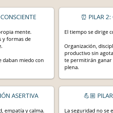
O CONSCIENTE
⏰ PILAR 2:
 propia mente.
El tiempo se dirige 
es y formas de
e.
Organización, discip
productivo sin agota
te daban miedo con
te permitirán ganar 
plena.
CIÓN ASERTIVA
💪🏼 PILA
d, empatía y calma.
La seguridad no se 