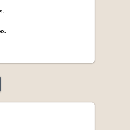
s.
as.
?